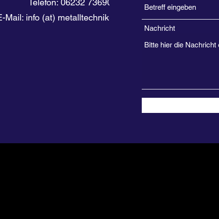
Telefon: 06232 7369094
E-Mail: info (at) metalltechnik-etzkorn.de
Nachricht